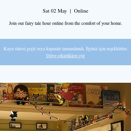
Sat 02 May
  |  
Online
Join our fairy tale hour online from the comfort of your home.
Kayıt süresi geçti veya kapasite tamamlandı. İlginiz için teşekkürler.
Diğer etkinlikleri gör