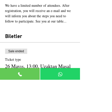
We have a limited number of attendees. After 
registration, you will receive an e-mail and we 
will inform you about the steps you need to 
follow to participate. See you at our table...
Biletler
Sale ended
Ticket type
26 Mayıs, 13:00, Uzaktan Masal
More info
Price
TRY 10.00